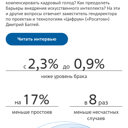
компенсировать кадровый голод? Как преодолеть
барьеры внедрения искусственного интеллекта? На эти
и другие вопросы отвечает заместитель гендиректора
по проектам и технологиям «Цифрум» («Росатом»)
Дмитрий Баглей.
Читать интервью
2
,
3
%
0,
9
%
с
до
ниже уровень брака
1
7
%
8
на
в
раз
меньше простоев
меньше несчастных
случаев