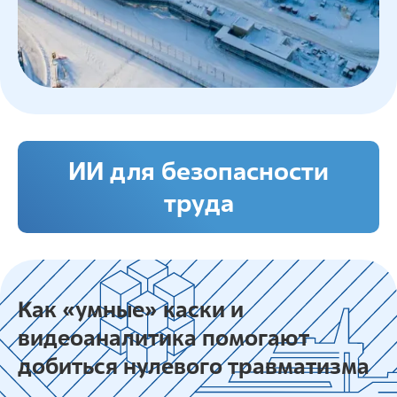
ИИ для безопасности
труда
Как «умные» каски и
видеоаналитика помогают
добиться нулевого травматизма