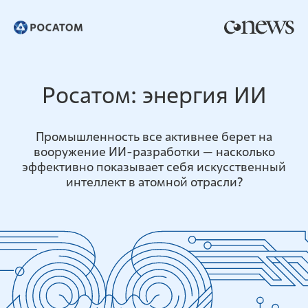
Р
о
с
а
т
о
м
:
э
н
е
р
г
и
я
И
И
Промышленность все активнее берет на
вооружение ИИ-разработки — насколько
эффективно показывает себя искусственный
интеллект в атомной отрасли?