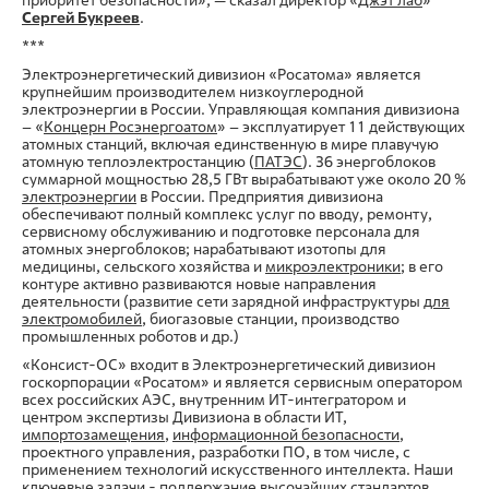
приоритет безопасности», — сказал директор «
Джэт лаб
»
Сергей Букреев
.
***
Электроэнергетический дивизион «Росатома» является
крупнейшим производителем низкоуглеродной
электроэнергии в России. Управляющая компания дивизиона
– «
Концерн Росэнергоатом
» – эксплуатирует 11 действующих
атомных станций, включая единственную в мире плавучую
атомную теплоэлектростанцию (
ПАТЭС
). 36 энергоблоков
суммарной мощностью 28,5 ГВт вырабатывают уже около 20 %
электроэнергии
в России. Предприятия дивизиона
обеспечивают полный комплекс услуг по вводу, ремонту,
сервисному обслуживанию и подготовке персонала для
атомных энергоблоков; нарабатывают изотопы для
медицины, сельского хозяйства и
микроэлектроники
; в его
контуре активно развиваются новые направления
деятельности (развитие сети зарядной инфраструктуры
для
электромобилей
, биогазовые станции, производство
промышленных роботов и др.)
«Консист-ОС» входит в Электроэнергетический дивизион
госкорпорации «Росатом» и является сервисным оператором
всех российских АЭС, внутренним ИТ-интегратором и
центром экспертизы Дивизиона в области ИТ,
импортозамещения
,
информационной безопасности
,
проектного управления, разработки ПО, в том числе, с
применением технологий искусственного интеллекта. Наши
ключевые задачи - поддержание высочайших стандартов