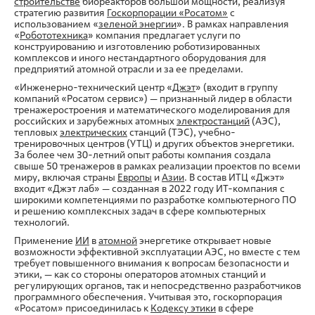
строительстве
биореакторов большой мощности, реализуя
стратегию развития
Госкорпорации «Росатом»
с
использованием «
зеленой энергии
». В рамках направления
«
Робототехника
» компания предлагает услуги по
конструированию и изготовлению роботизированных
комплексов и иного нестандартного оборудования для
предприятий атомной отрасли и за ее пределами.
«Инженерно-технический центр «
Джэт
» (входит в группу
компаний «Росатом сервис») — признанный лидер в области
тренажеростроения и математического моделирования для
российских и зарубежных атомных
электростанций
(АЭС),
тепловых
электрических
станций (ТЭС), учебно-
тренировочных центров (УТЦ) и других объектов энергетики.
За более чем 30-летний опыт работы компания создала
свыше 50 тренажеров в рамках реализации проектов по всеми
миру, включая страны
Европы
и
Азии
. В состав ИТЦ «Джэт»
входит «Джэт лаб» — созданная в 2022 году ИТ-компания с
широкими компетенциями по разработке компьютерного ПО
и решению комплексных задач в сфере компьютерных
технологий.
Применение
ИИ
в
атомной
энергетике открывает новые
возможности эффективной эксплуатации АЭС, но вместе с тем
требует повышенного внимания к вопросам безопасности и
этики, — как со стороны операторов атомных станций и
регулирующих органов, так и непосредственно разработчиков
программного обеспечения. Учитывая это, госкорпорация
«Росатом» присоединилась к
Кодексу этики
в сфере