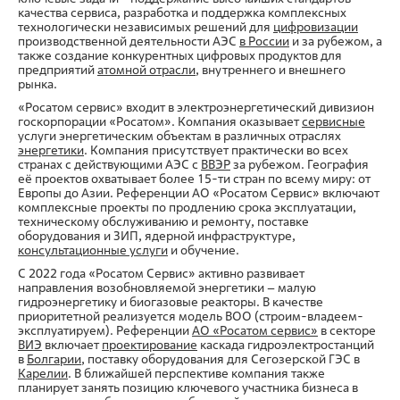
качества сервиса, разработка и поддержка комплексных
технологически независимых решений для
цифровизации
производственной деятельности АЭС
в России
и за рубежом, а
также создание конкурентных цифровых продуктов для
предприятий
атомной отрасли
, внутреннего и внешнего
рынка.
«Росатом сервис» входит в электроэнергетический дивизион
госкорпорации «Росатом». Компания оказывает
сервисные
услуги энергетическим объектам в различных отраслях
энергетики
. Компания присутствует практически во всех
странах с действующими АЭС с
ВВЭР
за рубежом. География
её проектов охватывает более 15-ти стран по всему миру: от
Европы до Азии. Референции АО «Росатом Сервис» включают
комплексные проекты по продлению срока эксплуатации,
техническому обслуживанию и ремонту, поставке
оборудования и ЗИП, ядерной инфраструктуре,
консультационные услуги
и обучение.
С 2022 года «Росатом Сервис» активно развивает
направления возобновляемой энергетики – малую
гидроэнергетику и биогазовые реакторы. В качестве
приоритетной реализуется модель BOO (строим-владеем-
эксплуатируем). Референции
АО «Росатом сервис»
в секторе
ВИЭ
включает
проектирование
каскада гидроэлектростанций
в
Болгарии
, поставку оборудования для Сегозерской ГЭС в
Карелии
. В ближайшей перспективе компания также
планирует занять позицию ключевого участника бизнеса в