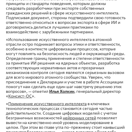
принципы и стандарты поведения, которым должны
следовать разработчики при экспорте собственных
гражданских решений в сфере искусственного интеллекта.
Подписывая документ, стороны подтвердили свою готовность
ответственно относиться к вопросам экспорта в сфере ИИ и
договорились делиться лучшими практиками по
взаимодействию с зарубежными партнерами.
«Использование искусственного интеллекта в атомной
отрасли остро поднимает вопросы этики и ответственности,
особенно в контексте цифровизации процессов, которые
могут повлиять на безопасность людей и окружающей среды.
Определение границ применения и степени ответственности
за принятые ИИ решения на ядерных объектах, разработка
соответствующих нормативных актов и прозрачных
механизмов контроля сегодня являются серьезным вызовом
для всего мирового атомного сообщества. Уверен, что
присоединение к Декларации и участие в работе Ассоциации
помогут нам сделать еще один шаг навстречу решению этих
вопросов», — отметил
Илья Холкин
, генеральный директор
«
Консист-ОС
».
«
Применение искусственного интеллекта
в ключевых
технологических процессах становится сегодня частью
действительности. Создание цифровых моделей с учетом
безграничных возможностей
нейронных сетей
позволяет
вывести на качественно иной уровень моделирование в
целом. При этом во главе угла по-прежнему стоит наивысший